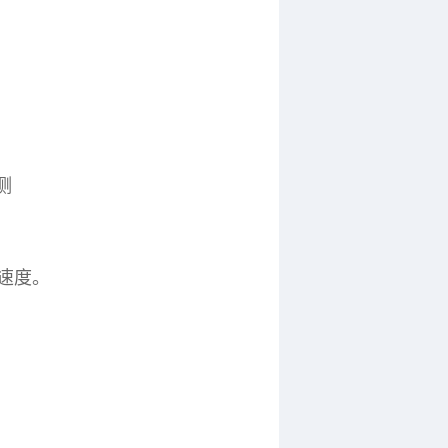
测
料速度。