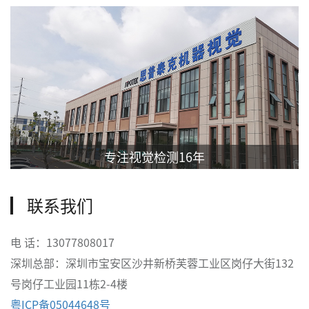
专注视觉检测16年
联系我们
电 话：13077808017
深圳总部：深圳市宝安区沙井新桥芙蓉工业区岗仔大街132
号岗仔工业园11栋2-4楼
粤ICP备05044648号