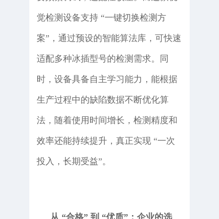
觉检测设备支持 “一键切换检测方
案”，通过预设的智能算法库，可快速
适配多种冰插型号的检测需求。同
时，设备具备自主学习能力，能根据
生产过程中的缺陷数据不断优化算
法，随着使用时间增长，检测精度和
效率还能持续提升，真正实现 “一次
投入，长期受益”。
从 “合格” 到 “优质”：企业的选