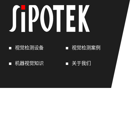
视觉检测设备
视觉检测案例
机器视觉知识
关于我们
思普泰克