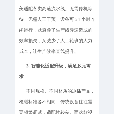
美适配各类高速流水线。无需停机等
待，无需人工干预，设备可 24 小时连
续运行，既避免了生产线降速造成的
效率损失，又减少了人工轮班的人力
成本，让生产效率直线提升。
3. 智能化适配升级，满足多元需
求
不同规格、不同材质的冰插产品，
检测标准各不相同，传统设备往往需
要频繁调试，适配性较差。而这款视