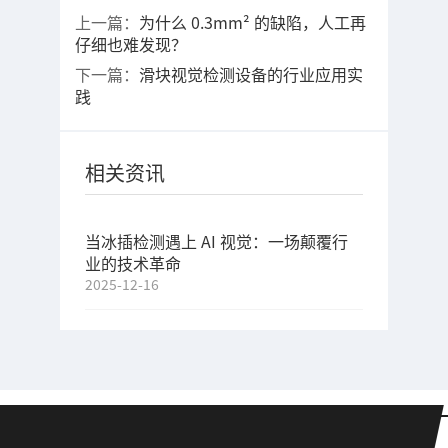
上一篇：
为什么 0.3mm² 的缺陷，人工再
仔细也难发现？
下一篇：
滑块视觉检测设备的行业应用实
践
相关资讯
当冰插检测遇上 AI 视觉：一场颠覆行
业的技术革命
2025-12-16